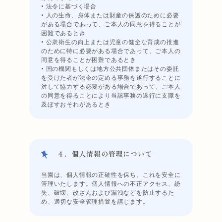
• 法令に基づく場合
• 人の生命、身体または財産の保護のために必要
がある場合であって、ご本人の同意を得ることが
困難であるとき
• 公衆衛生の向上または児童の健全な育成の推進
のために特に必要がある場合であって、ご本人の
同意を得ることが困難であるとき
• 国の機関もしくは地方公共団体またはその委託
を受けた者が法令の定める事務を遂行することに
対して協力する必要がある場合であって、ご本人
の同意を得ることにより当該事務の遂行に支障を
及ぼすおそれがあるとき
４．個人情報の管理について
当園は、個人情報の正確性を保ち、これを安全に
管理いたします。個人情報への不正アクセス、紛
失、破壊、改ざんおよび漏洩などを防止するた
め、適切な安全管理措置を講じます。