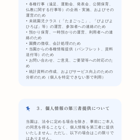
• 各種行事（遠足、運動会、発表会、公開保育、
仏教に関する行事等）の企画・実施、およびその
運営のため
• 未就園児クラス（「たまごっこ」、「ぴよぴよ
ひろば」等）の運営、参加者への連絡のため
• 預かり保育、一時預かりの運営、利用者への連
絡のため
• 園費の徴収、会計処理のため
• 当園からの各種情報提供（パンフレット、資料
送付等）のため
• お問い合わせ、ご意見、ご要望等への対応のた
め
• 統計資料の作成、およびサービス向上のための
分析のため（個人を特定できない形で利用）
３．個人情報の第三者提供について
当園は、法令に定める場合を除き、事前にご本人
の同意を得ることなく、個人情報を第三者に提供
いたしません。ただし、以下の場合はこの限りで
はありません。